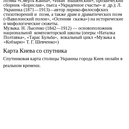
поэмы «Смерть Каина», «Иван Вышенский», прозаический
сборник «Борислав», пьеса «Украденное счастье» и др.); Л.
Украинка (1871—1913)—автор лирико-философских
стихотворений и поэм, а также драм и драматических поэм
(«Вавилонский полон», «Осенняя сказка») на исторические
и мифологические сюжеты.
Музыка. Н. Лысенко (1842—1912) — основоположник
национальной композиторской школы (оперы «Наталка
Полтавка», «Тарас Бульба», вокальный цикл «Музыка к
«Кобзарю» Т. Г. Шевченко»)
Карта Киева со спутника
Спутниковая карта столицы Украины города Киев онлайн в
реальном времени.