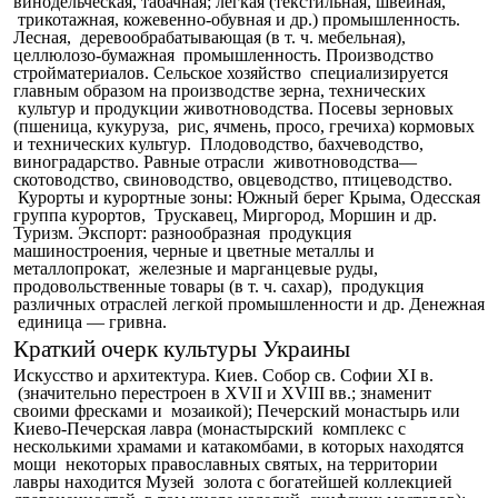
винодельческая, табачная; легкая (текстильная, швейная,
трикотажная, кожевенно-обувная и др.) промышленность.
Лесная, деревообрабатывающая (в т. ч. мебельная),
целлюлозо-бумажная промышленность. Производство
стройматериалов. Сельское хозяйство специализируется
главным образом на производстве зерна, технических
культур и продукции животноводства. Посевы зерновых
(пшеница, кукуруза, рис, ячмень, просо, гречиха) кормовых
и технических культур. Плодоводство, бахчеводство,
виноградарство. Равные отрасли животноводства—
скотоводство, свиноводство, овцеводство, птицеводство.
Курорты и курортные зоны: Южный берег Крыма, Одесская
группа курортов, Трускавец, Миргород, Моршин и др.
Туризм. Экспорт: разнообразная продукция
машиностроения, черные и цветные металлы и
металлопрокат, железные и марганцевые руды,
продовольственные товары (в т. ч. сахар), продукция
различных отраслей легкой промышленности и др. Денежная
единица — гривна.
Краткий очерк культуры Украины
Искусство и архитектура. Киев. Собор св. Софии XI в.
(значительно перестроен в XVII и XVIII вв.; знаменит
своими фресками и мозаикой); Печерский монастырь или
Киево-Печерская лавра (монастырский комплекс с
несколькими храмами и катакомбами, в которых находятся
мощи некоторых православных святых, на территории
лавры находится Музей золота с богатейшей коллекцией