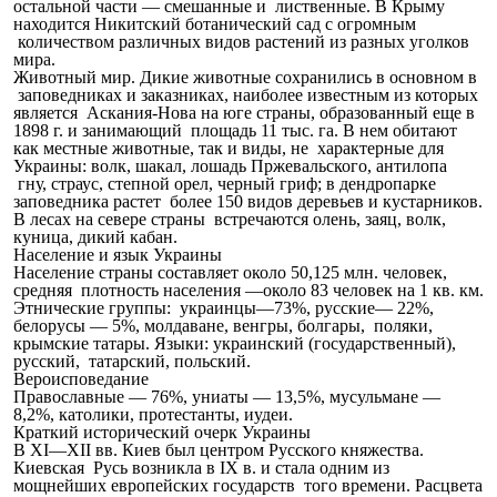
остальной части — смешанные и лиственные. В Крыму
находится Никитский ботанический сад с огромным
количеством различных видов растений из разных уголков
мира.
Животный мир. Дикие животные сохранились в основном в
заповедниках и заказниках, наиболее известным из которых
является Аскания-Нова на юге страны, образованный еще в
1898 г. и занимающий площадь 11 тыс. га. В нем обитают
как местные животные, так и виды, не характерные для
Украины: волк, шакал, лошадь Пржевальского, антилопа
гну, страус, степной орел, черный гриф; в дендропарке
заповедника растет более 150 видов деревьев и кустарников.
В лесах на севере страны встречаются олень, заяц, волк,
куница, дикий кабан.
Население и язык Украины
Население страны составляет около 50,125 млн. человек,
средняя плотность населения —около 83 человек на 1 кв. км.
Этнические группы: украинцы—73%, русские— 22%,
белорусы — 5%, молдаване, венгры, болгары, поляки,
крымские татары. Языки: украинский (государственный),
русский, татарский, польский.
Вероисповедание
Православные — 76%, униаты — 13,5%, мусульмане —
8,2%, католики, протестанты, иудеи.
Краткий исторический очерк Украины
В XI—XII вв. Киев был центром Русского княжества.
Киевская Русь возникла в IX в. и стала одним из
мощнейших европейских государств того времени. Расцвета