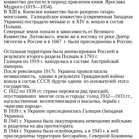
княжество достигло в период правления князя Ярослава
Мудрого (1019—1054).
В XIII в. Киевское княжество было разорено татаро-
монголами. Галицийское княжество (современная Западная
Украина) пострадало меньше и в XIV в. вошло в состав
Польши.
Северные земли попали в зависимость от Великого
Княжества Литовского, земли же к востоку от реки Днепр
тяготели к России и в 1667 г. были присоединены к России.
Остальная территория была аннексирована Россией в
результате второго раздела Польши в 1793 г.
Галиция по 1919 г. находилась в составе Австрийской
империи.
После революции 1917г. Украина провозгласила
независимость, однако в результате Гражданской войны
вошла в состав СССР, будучи одним из основателей этого
государства.
С 1922 по 1939 гг. страна пережила ряд трагедий,
опустошивших многие села и города: голод 1932—1933 гг.,
насильственная коллективизация и высылка, борьба с
«врагами народа».
В 1939 г. к Украине присоединилась Галиция (Западная
Украина).
В 1941 г. Украина была оккупирована немецкими войсками
и разделена на два протектората.
В 1944 г. Украина была освобождена, а в 1945 г. к ней
присоединены территории Бессарабии, Северной Буковины