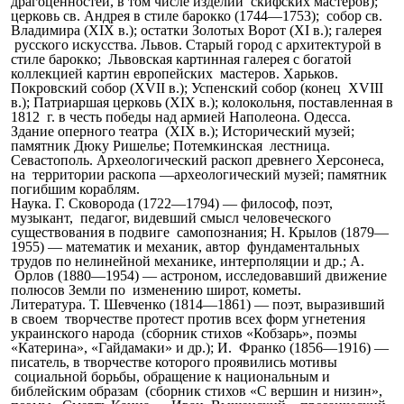
драгоценностей, в том числе изделий скифских мастеров);
церковь св. Андрея в стиле барокко (1744—1753); собор св.
Владимира (XIX в.); остатки Золотых Ворот (XI в.); галерея
русского искусства. Львов. Старый город с архитектурой в
стиле барокко; Львовская картинная галерея с богатой
коллекцией картин европейских мастеров. Харьков.
Покровский собор (XVII в.); Успенский собор (конец XVIII
в.); Патриаршая церковь (XIX в.); колокольня, поставленная в
1812 г. в честь победы над армией Наполеона. Одесса.
Здание оперного театра (XIX в.); Исторический музей;
памятник Дюку Ришелье; Потемкинская лестница.
Севастополь. Археологический раскоп древнего Херсонеса,
на территории раскопа —археологический музей; памятник
погибшим кораблям.
Наука. Г. Сковорода (1722—1794) — философ, поэт,
музыкант, педагог, видевший смысл человеческого
существования в подвиге самопознания; Н. Крылов (1879—
1955) — математик и механик, автор фундаментальных
трудов по нелинейной механике, интерполяции и др.; А.
Орлов (1880—1954) — астроном, исследовавший движение
полюсов Земли по изменению широт, кометы.
Литература. Т. Шевченко (1814—1861) — поэт, выразивший
в своем творчестве протест против всех форм угнетения
украинского народа (сборник стихов «Кобзарь», поэмы
«Катерина», «Гайдамаки» и др.); И. Франко (1856—1916) —
писатель, в творчестве которого проявились мотивы
социальной борьбы, обращение к национальным и
библейским образам (сборник стихов «С вершин и низин»,