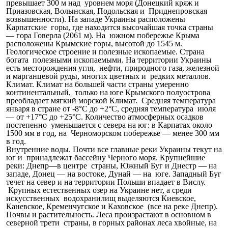
превышает 300 м над уровнем моря (Донецкий кряж и
Приазовская, Волынская, Подольская и Приднепровская
возвышенности). На западе Украины расположены
Карпатские горы, где находится высочайшая точка страны
— гора Говерла (2061 м). На южном побережье Крыма
расположены Крымские горы, высотой до 1545 м.
Геологическое строение и полезные ископаемые. Страна
богата полезными ископаемыми. На территории Украины
есть месторождения угля, нефти, природного газа, железной
и марганцевой руды, многих цветных и редких металлов.
Климат. Климат на большей части страны умеренно
континентальный, только на юге Крымского полуострова
преобладает мягкий морской Климат. Средняя температура
января в стране от -8°С до +2°С, средняя температура июля
— от +17°С до +25°С. Количество атмосферных осадков
постепенно уменьшается с севера на юг: в Карпатах около
1500 мм в год, на Черноморском побережье — менее 300 мм
в год.
Внутренние воды. Почти все главные реки Украины текут на
юг и принадлежат бассейну Черного моря. Крупнейшие
реки: Днепр—в центре страны, Южный Буг и Днестр — на
западе, Донец — на востоке, Дунай — на юге. Западный Буг
течет на север и на территории Польши впадает в Вислу.
Крупных естественных озер на Украине нет, а среди
искусственных водохранилищ выделяются Киевское,
Каневское, Кременчугское и Каховское (все на реке Днепр).
Почвы и растительность. Леса произрастают в основном в
северной трети страны, в горных районах леса хвойные, на