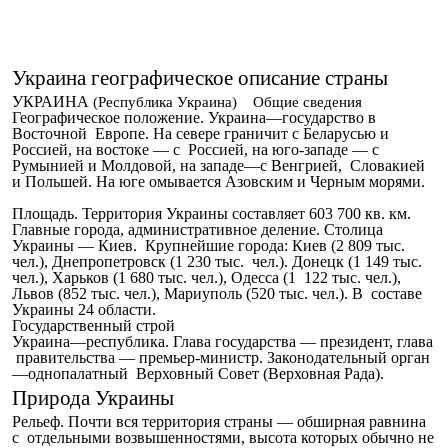
Украина географическое описание страны
УКРАИНА
(Республика Украина)
Общие сведения
Географическое положение. Украина—государство в
Восточной Европе. На севере граничит с Беларусью и
Россией, на востоке — с Россией, на юго-западе — с
Румынией и Молдовой, на западе—с Венгрией, Словакией
и Польшей. На юге омывается Азовским и Черным морями.
Площадь. Территория Украины составляет 603 700 кв. км.
Главные города, административное деление. Столица
Украины — Киев. Крупнейшие города: Киев (2 809 тыс.
чел.), Днепропетровск (1 230 тыс. чел.). Донецк (1 149 тыс.
чел.), Харьков (1 680 тыс. чел.), Одесса (1 122 тыс. чел.),
Львов (852 тыс. чел.), Мариуполь (520 тыс. чел.). В составе
Украины 24 области.
Государственный строй
Украина—республика. Глава государства — президент, глава
правительства — премьер-министр. Законодательный орган
—однопалатный Верховный Совет (Верховная Рада).
Природа Украины
Рельеф. Почти вся территория страны — обширная равнина
с отдельными возвышенностями, высота которых обычно не