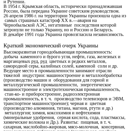
и Рутении.
В 1954 г. Крымская область, исторически принадлежавшая
России, была передана Украине советским руководством.
26 апреля 1986 г. на территории Украины произошла одна из
самых страшных катастроф XX в.—авария на
Чернобыльской АЭС, негативные последствия которой
затронули не только Украину, но и Россию и Беларусь.
В декабре 1991 года Украина провозгласила независимость.
Краткий экономический очерк Украины
Высокоразвитая горнодобывающая промышленность:
добыча каменного и бурого угля, нефти, газа, железных и
марганцевых руд, руд цветных и редких металлов,
самородной серы, калийных солей, каменной соли и др.
Ведущее место в промышленности занимают отрасли
тяжелой индустрии: машиностроение и металлообработка
(производство машин и оборудования для горной и
металлургической промышленности, энергетическое
машиностроение и электротехническая промышленность,
стан-ко- и приборостроение, радиоэлектронная
промышленность, в т. ч. производство телевизоров и ЭВМ,
транспортное машиностроение); черная и цветная
(производство алюминия, титана, магния, ртути и др.)
металлургия; химия, коксохимия и нефтехимия
(минеральные удобрения, серная кислота, сода, пластмассы,
химические волокна и Др.). Развиты: пищевая, в т. ч.
сахарная, маслобойно-жировая, мясо-молочная, консервная,