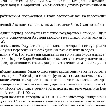
я считают себя католиками, 5%— протестантами, 9% не отдают 
ургенланд и в Каринтии. 5% относятся к другим религиозным н
графическим положением. Страна расположилась на пересечении
ременной Австрии селились племена иллирийцев. Судя по найд
здний период образуется кельтское государство Норикум. Еще 
тории современной Австрии проходит не только политическая г
м).
ались основы будущего национально-территориального устройств
ный пункт пересечения и объединения разноязыких народов.
ции в V в. Их волна наталкивается на волну мигрировавших в 
марки. Позднее Карл Великий отвоевывает эти земли у племени
гров, двигавшихся из-за Урала, и их закреплением к востоку о
трийские границы были существенно расширены на юг и восток,
 империи. Бабенберги создали фундамент самостоятельного авс
минание имени государства—«ОзШгпсЫ», то есть «восточная стра
асширялось, в том числе благодаря расчетливо заключавшимся 
 После того как в течение XI в. под их началом оказались Ве
 Австрией (1192 г.).
трии начался в середине XII в. В 1156 г. император Священно
цогства. С этого времени в качестве национального символа на
и сопровождалось расцветом духовной жизни: по ее территори