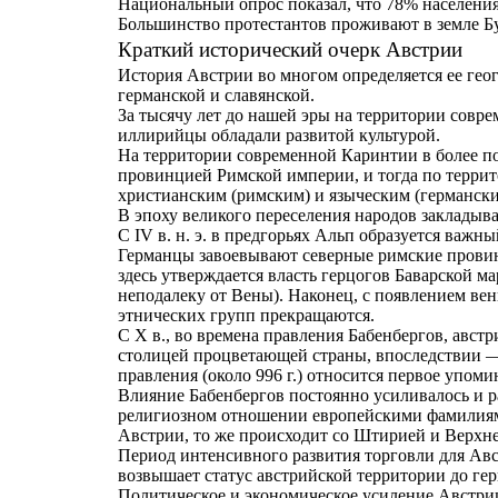
Национальный опрос показал, что 78% населени
Большинство протестантов проживают в земле Б
Краткий исторический очерк Австрии
История Австрии во многом определяется ее гео
германской и славянской.
За тысячу лет до нашей эры на территории сов
иллирийцы обладали развитой культурой.
На территории современной Каринтии в более по
провинцией Римской империи, и тогда по терри
христианским (римским) и языческим (германски
В эпоху великого переселения народов закладыв
С IV в. н. э. в предгорьях Альп образуется важ
Германцы завоевывают северные римские провин
здесь утверждается власть герцогов Баварской 
неподалеку от Вены). Наконец, с появлением вен
этнических групп прекращаются.
С X в., во времена правления Бабенбергов, авс
столицей процветающей страны, впоследствии —
правления (около 996 г.) относится первое упо
Влияние Бабенбергов постоянно усиливалось и р
религиозном отношении европейскими фамилиями.
Австрии, то же происходит со Штирией и Верхней
Период интенсивного развития торговли для Авс
возвышает статус австрийской территории до гер
Политическое и экономическое усиление Австри