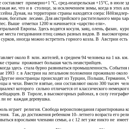
 составляет примерно+1 °С, сред-неапрельская +15°С, в июле зде
акая же, что и в столице, за исключением зимы, когда в этих а
ейна Дуная, на территории страны находятся озера: Нёйзидлер-
нам, богатым лесами. Для австрийского растительного мира хар
ес. Выше отметки 1200 м начинается «царство ели».
льной Европы. Здесь водятся косуля, заяц, олень, фазан, куроп
ые места гнездования птиц самых разных видов. В высокогорны
сурков, иногда можно встретить горного козла. В Австрии есть
авляет около 8 млн. жителей, в среднем 94 человека на 1 кв. 
ке страны проживает большая часть неавстрийцев.
 когда здесь стала бурно развиваться промышленность. События
ае 1993 г. в Австрии на легальном положении проживало около
. Другие иностранцы происходят из Турции, Польши, Германии,
цы и чехи. Вместе взятые, они составляют около 300 тысяч чел
алект которого сильно отличается от классического немецкого
вейцарцев. В Тироле, в высокогорных районах, в силу географ
 ли не каждая деревушка.
роль играет религия. Свобода вероисповедания гарантирована 
ения. Так, до достижения ребенком 10- летнего возраста его ре
ываться взрослыми членами семьи, а с 12 лет уже никто не имее