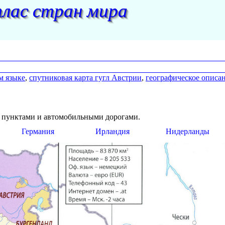
лас стран мира
м языке
,
спутниковая карта гугл Австрии
,
географическое описа
 пунктами и автомобильными дорогами.
Германия
Ирландия
Нидерланды