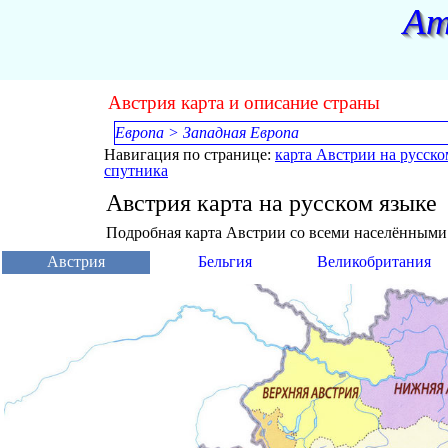
Перейти к контенту
Ат
Австрия карта и описание страны
Европа
>
Западная Европа
Навигация по странице:
карта Австрии на русско
спутника
Австрия карта на русском языке
Подробная карта Австрии со всеми населёнными
Пропустить меню
Австрия
Бельгия
Великобритания