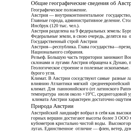
Общие географические сведения об А
Географическое положение.
Австрия — внутриконтинентальное государство,
Главные города, административное деление. Столи
Инсбрук (120 тыс. чел.).
Австрия разделена на 9 федеральных земель: Бу
Федеральные земли, в свою очередь, делятся на о
Государственный строй
Австрии
Австрия—республика. Глава государства—президе
Национального собрания.
Рельеф. Большую часть территории занимают Во
склонами и лугами Австрия обращена к Дунаю, 
Геологическое строение и полезные ископаемые.
бурого угля.
Климат. В Австрии соседствуют самые разные л
влиянию Атлантики мягкий среднеевропейский к
климат. Для паннонийского (от латинского Рап
температура июля около +19°С, среднегодовой у
климата Австрии характерен достаточно ощутимы
Природа Австрии
Австрийский ландшафт вобрал в себя как высоки
горных вершин достигают высоты более 3 ООО м.
кубометров кристально чистой воды. Высокогорь
лугах. Единственное отличие — флен, ветер, ду