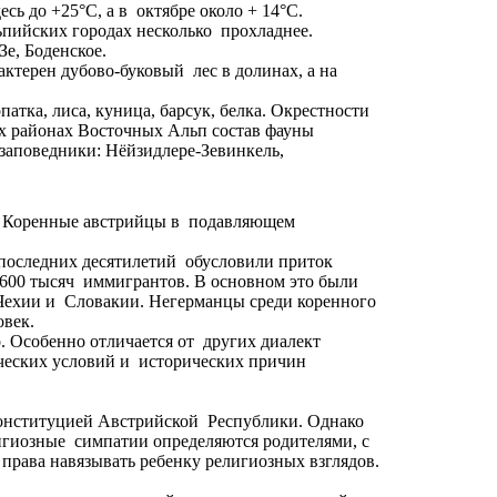
сь до +25°С, а в октябре около + 14°С.
льпийских городах несколько прохладнее.
Зе, Боденское.
актерен дубово-буковый лес в долинах, а на
атка, лиса, куница, барсук, белка. Окрестности
х районах Восточных Альп состав фауны
 заповедники: Нёйзидлере-Зевинкель,
км. Коренные австрийцы в подавляющем
 последних десятилетий обусловили приток
 600 тысяч иммигрантов. В основном это были
 Чехии и Словакии. Негерманцы среди коренного
овек.
. Особенно отличается от других диалект
ических условий и исторических причин
конституцией Австрийской Республики. Однако
лигиозные симпатии определяются родителями, с
т права навязывать ребенку религиозных взглядов.