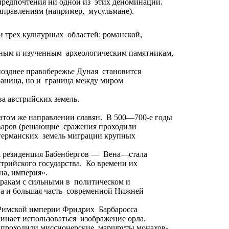
предпочтения ни одной из этих деноминаций.
аправлениям (например, мусульмане).
 трех культурных областей: романской,
енным и изученным археологическим памятникам,
позднее правобережье Дуная становится
раница, но и граница между миром
а австрийских земель.
этом же направлении славян. В 500—700-е годы
 аваров (решающие сражения проходили
т германских земель миграции крупных
 а резиденция Бабенбергов — Вена—стала
трийского государства. Ко времени их
на, империя».
бракам с сильными в политическом и
на и большая часть современной Нижней
й Римской империи Фридрих Барбаросса
чинает использоваться изображение орла.
и проходили миссионерские маршруты монахов-