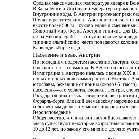
Средняя максимальная температура января в Вене
В Зальцбурге и Инсбруке температура примерно т
Внутренние воды. В Австрии протекают реки басс
Почвы и растительность. Австрию относят к стра
высоте более 500 м—буково-еловый смешанный л
Животный мир. Фауна Австрии типична для Центра
озера Нёйзидлер-Зе — это уникальные заповедн
типично альпийский: часто попадаются колонии 
Карвендельбирге и др.
Население и язык Австрии
По последним подсчетам население Австрии сост
большинстве— германцы. В Вене и на юго-восто
Иммиграция в Австрию началась с конца XIX в.,
новых и новых волн иммигрантов с Востока. В м
югославы, бежавшие от войны (около 65 тысяч)
населения—это хорваты, словаки, венгры, словен
Государственный язык—немецкий, австрийский ди
Форарль-берга, близкий алеманскому наречию ш
собственным диалектом может похвастаться едва
Вероисповедание
Общеизвестно, что в жизни австрийцев важную 
здесь существуют некоторые возрастные огранич
10 до 12 лет, по закону, его мнение должно учит