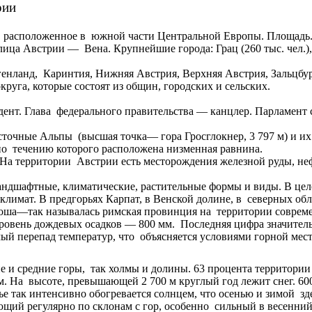
встрии
 расположенное в южной части Центральной Европы. Площадь. 
ца Австрии — Вена. Крупнейшие города: Грац (260 тыс. чел.), Ли
ргенланд, Каринтия, Нижняя Австрия, Верхняя Австрия, Зальцбу
круга, которые состоят из общин, городских и сельских.
нт. Глава федерального правительства — канцлер. Парламент со
сточные Альпы (высшая точка— гора Гросглокнер, 3 797 м) и 
по течению которого расположена низменная равнина.
 На территории Австрии есть месторождения железной руды, не
андшафтные, климатические, растительные формы и виды. В це
лимат. В предгорьях Карпат, в Венской долине, в северных об
поша—так называлась римская провинция на территории совреме
ровень дождевых осадков — 800 мм. Последняя цифра значительн
й перепад температур, что объясняется условиями горной мест
е и средние горы, так холмы и долины. 63 процента территори
 На высоте, превышающей 2 700 м круглый год лежит снег. 600
е так интенсивно обогревается солнцем, что осенью и зимой зде
ющий регулярно по склонам с гор, особенно сильный в весенний