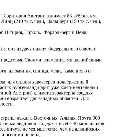
Территория Австрии занимает 83 859 кв. км.
нц (210 тыс. чел.), Зальцбург (150 тыс. чел.),
рг, Штирия, Тироль, Форарльберг и Вена.
стоит из двух палат: Федерального совета и
их предгорья. Своими знаменитыми альпийскими
фти, алюминия, свинца, меди, каменного и
лом для страны характерен подверженный
ластях Бургенланд царит уже континентальный
нной Австрии) климата характерна средняя
о возрастает для западных областей. Для
ности.
и страны лежат в Восточных Альпах. Почти 900
 кв. км ледников содержат в себе 30 миллиардов
сь ничуть не меньше тепла, чем на альпийских
 и осенний период.