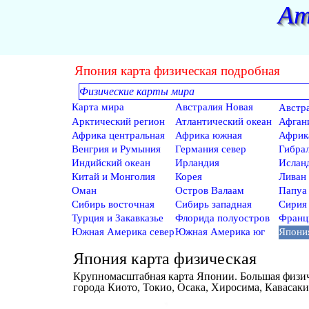
Перейти к контенту
Ат
Япония карта физическая подробная
Физические карты мира
Пропустить меню
Карта мира
Австралия Новая
Австра
физическая
Зеландия
Арктический регион
Атлантический океан
Афган
Африка центральная
Африка южная
Африк
Венгрия и Румыния
Германия север
Гибра
Индийский океан
Ирландия
Ислан
Китай и Монголия
Корея
Ливан 
Оман
Остров Валаам
Папуа
Сибирь восточная
Сибирь западная
Сирия
Турция и Закавказье
Флорида полуостров
Франц
Южная Америка север
Южная Америка юг
Япони
Япония карта физическая
Крупномасштабная карта Японии. Большая физич
города Киото, Токио, Осака, Хиросима, Кавасаки