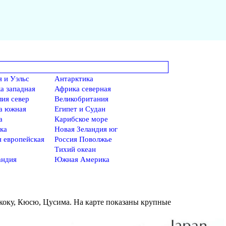
я и Уэльс
Антарктика
а западная
Африка северная
лия север
Великобритания
а южная
Египет и Судан
а
Карибское море
ка
Новая Зеландия юг
я европейская
Россия Поволжье
Тихий океан
ндия
Южная Америка
коку, Кюсю, Цусима. На карте показаны крупные