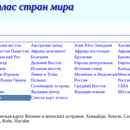
лас стран мира
лия восток
Австралия запад
Азия Юго-Западная
Англи
истан Пакистан
Африка континент
Африка восточная
Африк
анский Рог
Болгария
Бразилия
Брази
лтар
Дальний Восток
Европа центральная
Европ
дия
Испания восток
Испания север
Канад
и Израиль
Ливия и Тунис
Малайзия и Индонезия
Мекси
 Новая Гвинея
Польша
Россия
Росси
Соловецкие острова
Средний Восток
США
ия
Франция центр
Франция южная
Шотла
я
Список карт атласа
еская карта Японии и японских островов:
Хоккайдо, Хонсю, Си
, Кобе, Нагойя.