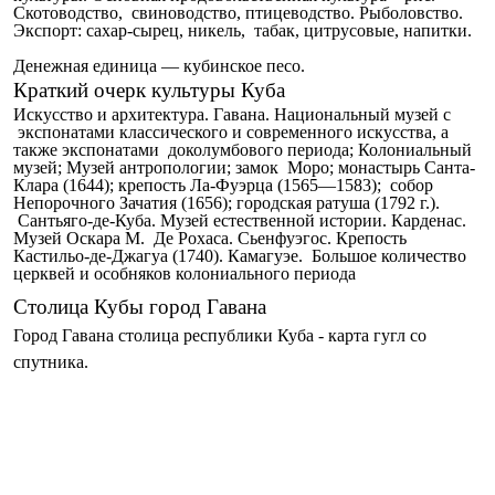
Скотоводство, свиноводство, птицеводство. Рыболовство.
Экспорт: сахар-сырец, никель, табак, цитрусовые, напитки.
Денежная единица — кубинское песо.
Краткий очерк культуры Куба
Искусство и архитектура. Гавана. Национальный музей с
экспонатами классического и современного искусства, а
также экспонатами доколумбового периода; Колониальный
музей; Музей антропологии; замок Моро; монастырь Санта-
Клара (1644); крепость Ла-Фуэрца (1565—1583); собор
Непорочного Зачатия (1656); городская ратуша (1792 г.).
Сантьяго-де-Куба. Музей естественной истории. Карденас.
Музей Оскара М. Де Рохаса. Сьенфуэгос. Крепость
Кастильо-де-Джагуа (1740). Камагуэе. Большое количество
церквей и особняков колониального периода
Столица Кубы город Гавана
Город Гавана столица республики Куба - карта гугл со
спутника.