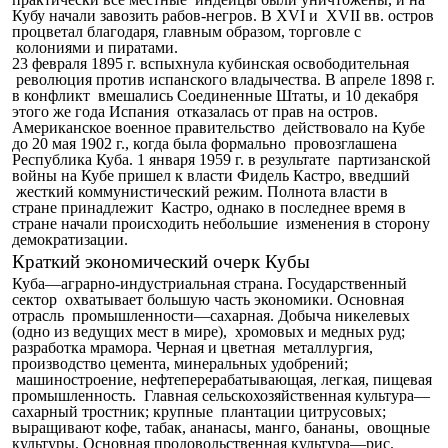
Кубу начали завозить рабов-негров. В XVI и XVII вв. остров
процветал благодаря, главным образом, торговле с
колониями и пиратами.
23 февраля 1895 г. вспыхнула кубинская освободительная
революция против испанского владычества. В апреле 1898 г.
в конфликт вмешались Соединенные Штаты, и 10 декабря
этого же года Испания отказалась от прав на остров.
Американское военное правительство действовало на Кубе
до 20 мая 1902 г., когда была формально провозглашена
Республика Куба. 1 января 1959 г. в результате партизанской
войны на Кубе пришел к власти Фидель Кастро, введший
жесткий коммунистический режим. Полнота власти в
стране принадлежит Кастро, однако в последнее время в
стране начали происходить небольшие изменения в сторону
демократизации.
Краткий экономический очерк Кубы
Куба—аграрно-индустриальная страна. Государственный
сектор охватывает большую часть экономики. Основная
отрасль промышленности—сахарная. Добыча никелевых
(одно из ведущих мест в мире), хромовых и медных руд;
разработка мрамора. Черная и цветная металлургия,
производство цемента, минеральных удобрений;
машиностроение, нефтеперерабатывающая, легкая, пищевая
промышленность. Главная сельскохозяйственная культура—
сахарный тростник; крупные плантации цитрусовых;
выращивают кофе, табак, ананасы, манго, бананы, овощные
культуры. Основная продовольственная культура—рис.