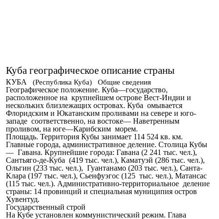
Куба географическое описание страны
КУБА
(Республика Куба)
Общие сведения
Географическое положение. Куба—государство,
расположенное на крупнейшем острове Вест-Индии и
нескольких близлежащих островах. Куба омывается
Флоридским и Юкатанским проливами на севере и юго-
западе соответственно, на востоке— Наветренным
проливом, на юге—Карибским морем.
Площадь. Территория Кубы занимает 114 524 кв. км.
Главные города, административное деление. Столица Кубы
— Гавана. Крупнейшие города: Гавана (2 241 тыс. чел.),
Сантьяго-де-Куба (419 тыс. чел.), Каматуэй (286 тыс. чел.),
Ольгин (233 тыс. чел.), Гуантанамо (203 тыс. чел.), Санта-
Клара (197 тыс. чел.), Сьенфуэгос (125 тыс. чел.), Матансас
(115 тыс. чел.). Административно-территориальное деление
страны: 14 провинций и специальная муниципия остров
Хувентуд.
Государственный строй
На Кубе установлен коммунистический режим. Глава