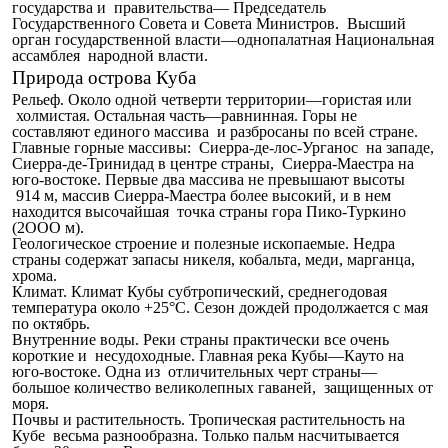
государства и правительства— Председатель
Государственного Совета и Совета Министров. Высший
орган государственной власти—однопалатная Национальная
ассамблея народной власти.
Природа острова Куба
Рельеф. Около одной четверти территории—гористая или
холмистая. Остальная часть—равнинная. Горы не
составляют единого массива и разбросаны по всей стране.
Главные горные массивы: Сиерра-де-лос-Урганос на западе,
Сиерра-де-Тринидад в центре страны, Сиерра-Маестра на
юго-востоке. Первые два массива не превышают высоты
914 м, массив Сиерра-Маестра более высокий, и в нем
находится высочайшая точка страны гора Пико-Туркино
(2ООО м).
Геологическое строение и полезные ископаемые. Недра
страны содержат запасы никеля, кобальта, меди, марганца,
хрома.
Климат. Климат Кубы субтропический, среднегодовая
температура около +25°С. Сезон дождей продолжается с мая
по октябрь.
Внутренние воды. Реки страны практически все очень
короткие и несудоходные. Главная река Кубы—Кауто на
юго-востоке. Одна из отличительных черт страны—
большое количество великолепных гаваней, защищенных от
моря.
Почвы и растительность. Тропическая растительность на
Кубе весьма разнообразна. Только пальм насчитывается