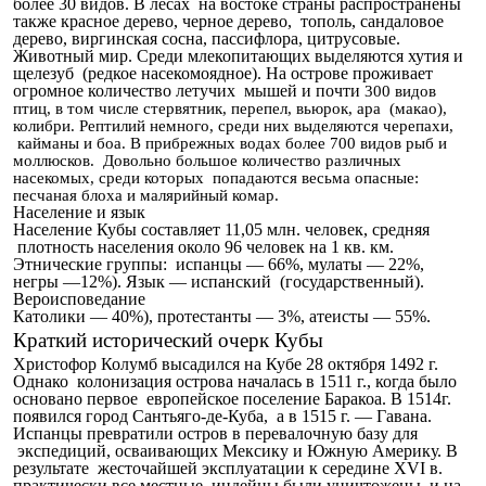
более 30 видов. В лесах на востоке страны распространены
также красное дерево, черное дерево, тополь, сандаловое
дерево, виргинская сосна, пассифлора, цитрусовые.
Животный мир. Среди млекопитающих выделяются хутия и
щелезуб (редкое насекомоядное). На острове проживает
огромное количество летучих мышей и почти
300 видов
птиц, в том числе стервятник, перепел, вьюрок, ара (макао),
колибри. Рептилий немного, среди них выделяются черепахи,
кайманы и боа. В прибрежных водах более 700 видов рыб и
моллюсков. Довольно большое количество различных
насекомых, среди которых попадаются весьма опасные:
песчаная блоха и малярийный комар.
Население и язык
Население Кубы составляет 11,05 млн. человек, средняя
плотность населения около 96 человек на 1 кв. км.
Этнические группы: испанцы — 66%, мулаты — 22%,
негры —12%). Язык — испанский (государственный).
Вероисповедание
Католики — 40%), протестанты — 3%, атеисты — 55%.
Краткий исторический очерк Кубы
Христофор Колумб высадился на Кубе 28 октября 1492 г.
Однако колонизация острова началась в 1511 г., когда было
основано первое европейское поселение Баракоа. В 1514г.
появился город Сантьяго-де-Куба, а в 1515 г. — Гавана.
Испанцы превратили остров в перевалочную базу для
экспедиций, осваивающих Мексику и Южную Америку. В
результате жесточайшей эксплуатации к середине XVI в.
практически все местные индейцы были уничтожены, и на